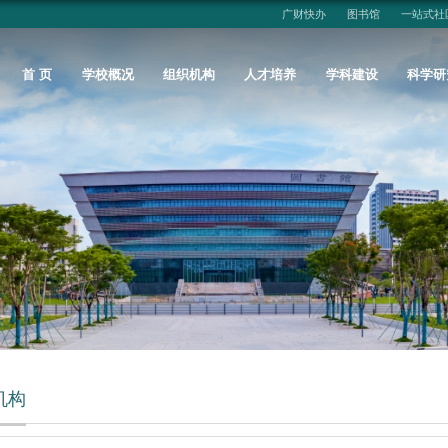
广财快办
图书馆
一站式社
首 页
学校概况
组织机构
人才培养
学科建设
科学研
机构