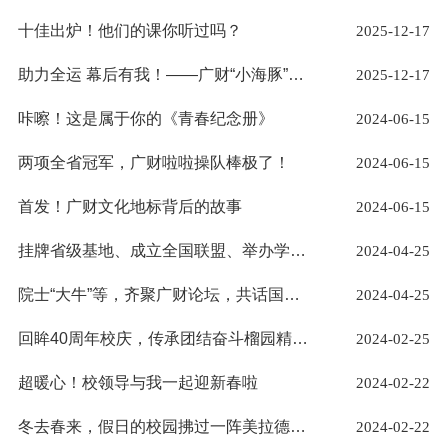
十佳出炉！他们的课你听过吗？
2025-12-17
助力全运 幕后有我！——广财“小海豚”助力全运会IBC赛事服务
2025-12-17
咔嚓！这是属于你的《青春纪念册》
2024-06-15
两项全省冠军，广财啦啦操队棒极了！
2024-06-15
首发！广财文化地标背后的故事
2024-06-15
挂牌省级基地、成立全国联盟、举办学术论坛，广财法学院一日成就三件大事！
2024-04-25
院士“大牛”等，齐聚广财论坛，共话国家安全学重大问题！
2024-04-25
回眸40周年校庆，传承团结奋斗榴园精神！
2024-02-25
超暖心！校领导与我一起迎新春啦
2024-02-22
冬去春来，假日的校园拂过一阵美拉德风！
2024-02-22